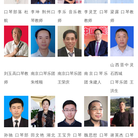
口琴部落 杜
李坤 荆州口
李乐 音乐教
李灵芝 口琴
梁露 口琴教
航
琴教师
师
教师
师
山西晋中灵
刘玉高口琴教
南京口琴乐团
南京口琴乐团
南京口琴乐
石西城
师
朱维顺
王荣庆
团 朱建人
口琴乐团 王
洪生
孙驰 口琴部
田文艳 湖北
王宝升 口琴
魏思想 口琴
谢英杰 口琴