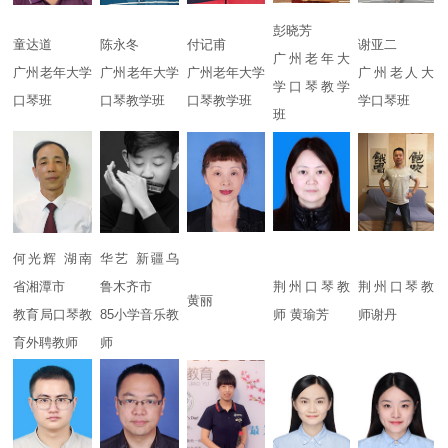
彭晓芳
童达道
陈永冬
付记甫
谢亚二
广州老年大
广州老年大学
广州老年大学
广州老年大学
广州老人大
学口琴教学
口琴班
口琴教学班
口琴教学班
学口琴班
班
何光辉 湖南
华艺 新疆乌
省湘潭市
鲁木齐市
荆州口琴教
荆州口琴教
黄丽
教育局口琴教
85小学音乐教
师 黄瑜芳
师谢丹
育外聘教师
师