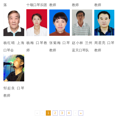
落
十堰口琴乐团
教师
教师
教师
杨红晴 上海
杨梅 口琴教
张菊梅 口琴
赵小林 兰州
周星亮 口琴
口琴会
师
教师
蓝天口琴队
教师
邹起良 口琴
教师
«
‹
1
2
3
4
›
»