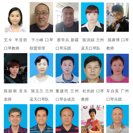
艾今 半音阶
卞小峰 口琴
蔡学兵 新疆
陈洪娟 兰州
陈康博 口琴
口琴教师
联盟管理
口琴乐团
蓝天口琴队
教师
陈丽俐 音乐
陈玉兰 兰州
董建民 兰州
杜长皊 口琴
车自英 广州
老师
蓝天口琴队
口琴会成员
教师
口琴乐团